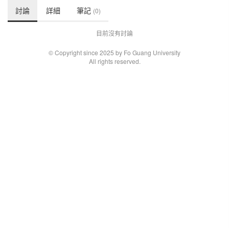
討論
詳細
筆記
(0)
目前沒有討論
© Copyright since 2025 by Fo Guang University
All rights reserved.