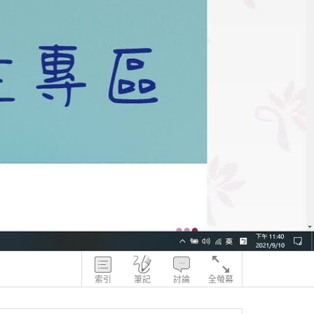
索引
筆記
討論
全螢幕