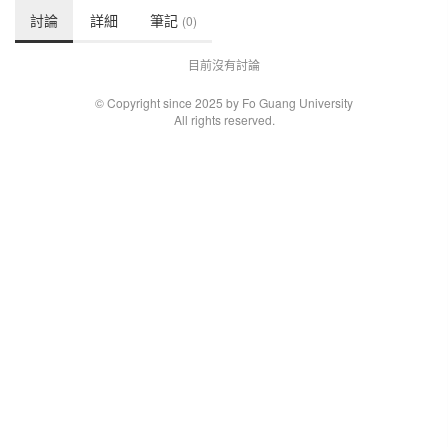
討論
詳細
筆記
(0)
目前沒有討論
© Copyright since 2025 by Fo Guang University
All rights reserved.