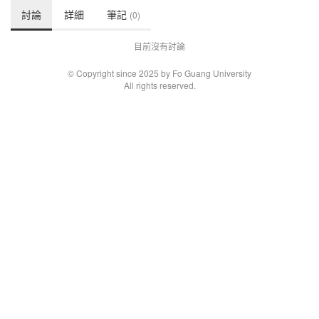
討論
詳細
筆記
(0)
目前沒有討論
© Copyright since 2025 by Fo Guang University
All rights reserved.