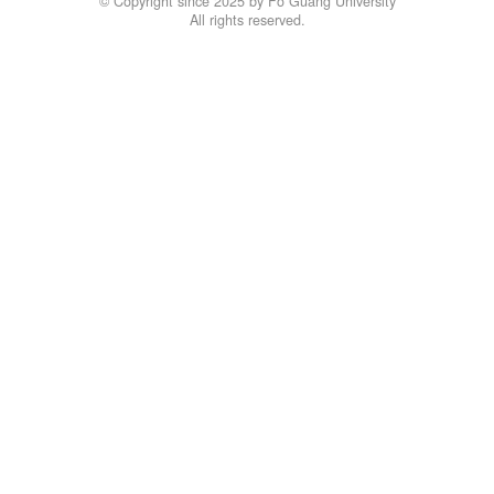
© Copyright since 2025 by Fo Guang University
All rights reserved.